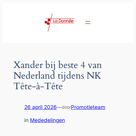
Ga
naar
de
inhoud
Xander bij beste 4 van
Nederland tijdens NK
Tête‑à‑Tête
26 april 2026
—
Promotieteam
door
in
Mededelingen